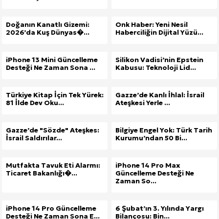
Doğanın Kanatlı Gizemi:
Onk Haber: Yeni Nesil
2026’da Kuş Dünyas�...
Haberciliğin Dijital Yüzü...
iPhone 13 Mini Güncelleme
Silikon Vadisi’nin Epstein
Desteği Ne Zaman Sona ...
Kabusu: Teknoloji Lid...
Türkiye Kitap İçin Tek Yürek:
Gazze’de Kanlı İhlal: İsrail
81 İlde Dev Oku...
Ateşkesi Yerle ...
Gazze’de "Sözde" Ateşkes:
Bilgiye Engel Yok: Türk Tarih
İsrail Saldırılar...
Kurumu’ndan 50 Bi...
Mutfakta Tavuk Eti Alarmı:
iPhone 14 Pro Max
Ticaret Bakanlığı�...
Güncelleme Desteği Ne
Zaman So...
iPhone 14 Pro Güncelleme
6 Şubat’ın 3. Yılında Yargı
Desteği Ne Zaman Sona E...
Bilançosu: Bin...