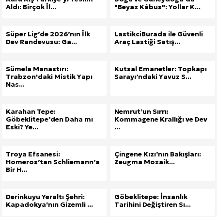
Aldı: Birçok İl...
"Beyaz Kâbus": Yollar K...
Süper Lig’de 2026’nın İlk
LastikciBurada ile Güvenli
Dev Randevusu: Ga...
Araç Lastiği Satış...
Sümela Manastırı:
Kutsal Emanetler: Topkapı
Trabzon'daki Mistik Yapı
Sarayı’ndaki Yavuz S...
Nas...
Karahan Tepe:
Nemrut’un Sırrı:
Göbeklitepe’den Daha mı
Kommagene Krallığı ve Dev
Eski? Ye...
...
Troya Efsanesi:
Çingene Kızı’nın Bakışları:
Homeros’tan Schliemann’a
Zeugma Mozaik...
Bir H...
Derinkuyu Yeraltı Şehri:
Göbeklitepe: İnsanlık
Kapadokya'nın Gizemli ...
Tarihini Değiştiren Sı...