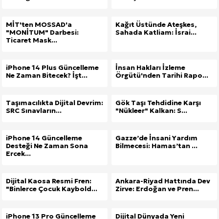
MİT'ten MOSSAD'a
Kağıt Üstünde Ateşkes,
"MONİTUM" Darbesi:
Sahada Katliam: İsrai...
Ticaret Mask...
iPhone 14 Plus Güncelleme
İnsan Hakları İzleme
Ne Zaman Bitecek? İşt...
Örgütü'nden Tarihi Rapo...
Taşımacılıkta Dijital Devrim:
Gök Taşı Tehdidine Karşı
SRC Sınavların...
"Nükleer" Kalkan: S...
iPhone 14 Güncelleme
Gazze’de İnsani Yardım
Desteği Ne Zaman Sona
Bilmecesi: Hamas’tan ...
Ercek...
Dijital Kaosa Resmi Fren:
Ankara-Riyad Hattında Dev
"Binlerce Çocuk Kaybold...
Zirve: Erdoğan ve Pren...
iPhone 13 Pro Güncelleme
Dijital Dünyada Yeni