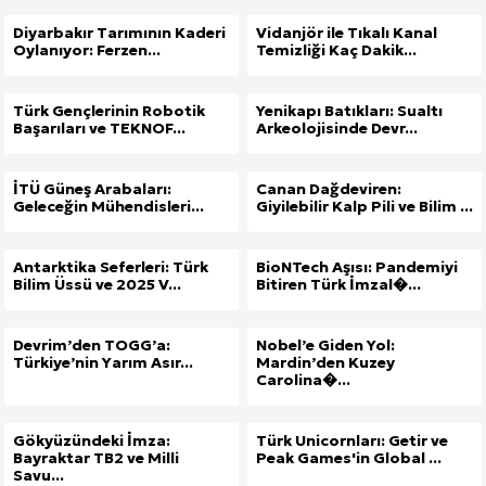
Diyarbakır Tarımının Kaderi
Vidanjör ile Tıkalı Kanal
Oylanıyor: Ferzen...
Temizliği Kaç Dakik...
Türk Gençlerinin Robotik
Yenikapı Batıkları: Sualtı
Başarıları ve TEKNOF...
Arkeolojisinde Devr...
İTÜ Güneş Arabaları:
Canan Dağdeviren:
Geleceğin Mühendisleri...
Giyilebilir Kalp Pili ve Bilim ...
Antarktika Seferleri: Türk
BioNTech Aşısı: Pandemiyi
Bilim Üssü ve 2025 V...
Bitiren Türk İmzal�...
Devrim’den TOGG’a:
Nobel’e Giden Yol:
Türkiye’nin Yarım Asır...
Mardin’den Kuzey
Carolina�...
Gökyüzündeki İmza:
Türk Unicornları: Getir ve
Bayraktar TB2 ve Milli
Peak Games'in Global ...
Savu...