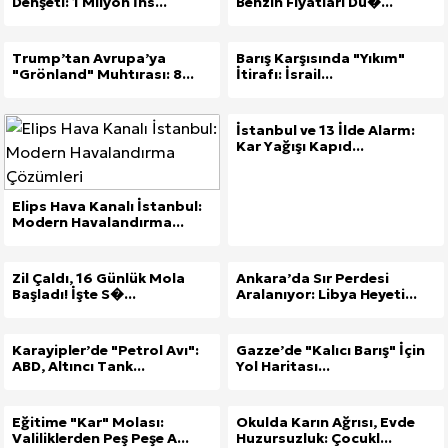
Dehşeti: 1 Milyon İns...
Benzin Fiyatları Dü�...
Trump’tan Avrupa’ya
Barış Karşısında "Yıkım"
"Grönland" Muhtırası: 8...
İtirafı: İsrail...
İstanbul ve 13 İlde Alarm:
Kar Yağışı Kapıd...
Elips Hava Kanalı İstanbul:
Modern Havalandırma...
Zil Çaldı, 16 Günlük Mola
Ankara’da Sır Perdesi
Başladı! İşte S�...
Aralanıyor: Libya Heyeti...
Karayipler’de "Petrol Avı":
Gazze’de "Kalıcı Barış" İçin
ABD, Altıncı Tank...
Yol Haritası...
Eğitime "Kar" Molası:
Okulda Karın Ağrısı, Evde
Valiliklerden Peş Peşe A...
Huzursuzluk: Çocukl...