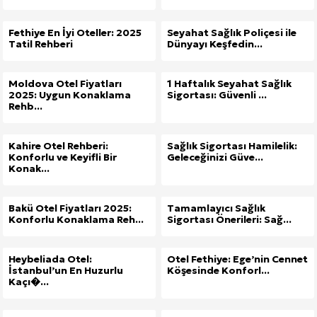
Fethiye En İyi Oteller: 2025
Seyahat Sağlık Poliçesi ile
Tatil Rehberi
Dünyayı Keşfedin...
Moldova Otel Fiyatları
1 Haftalık Seyahat Sağlık
2025: Uygun Konaklama
Sigortası: Güvenli ...
Rehb...
Kahire Otel Rehberi:
Sağlık Sigortası Hamilelik:
Konforlu ve Keyifli Bir
Geleceğinizi Güve...
Konak...
Bakü Otel Fiyatları 2025:
Tamamlayıcı Sağlık
Konforlu Konaklama Reh...
Sigortası Önerileri: Sağ...
Heybeliada Otel:
Otel Fethiye: Ege’nin Cennet
İstanbul’un En Huzurlu
Köşesinde Konforl...
Kaçı�...