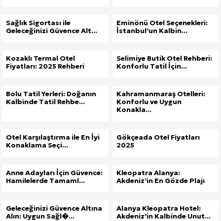
Sağlık Sigortası ile
Eminönü Otel Seçenekleri:
Geleceğinizi Güvence Alt...
İstanbul’un Kalbin...
Kozaklı Termal Otel
Selimiye Butik Otel Rehberi:
Fiyatları: 2025 Rehberi
Konforlu Tatil İçin...
Bolu Tatil Yerleri: Doğanın
Kahramanmaraş Otelleri:
Kalbinde Tatil Rehbe...
Konforlu ve Uygun
Konakla...
Otel Karşılaştırma ile En İyi
Gökçeada Otel Fiyatları
Konaklama Seçi...
2025
Anne Adayları İçin Güvence:
Kleopatra Alanya:
Hamilelerde Tamaml...
Akdeniz’in En Gözde Plajı
Geleceğinizi Güvence Altına
Alanya Kleopatra Hotel:
Alın: Uygun Sağl�...
Akdeniz’in Kalbinde Unut...