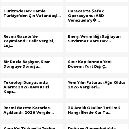
Kuzu Fileto Seçimi ve Pişirme Önerileri: Yumuşak D
Turizmde Dev Hamle:
Caracas’ta Şafak
Türkiye’den Çin Vatandaşl...
Operasyonu: ABD
Venezuela’y�...
Dar Tavanlı Alanlar İçin Oval Hava Kanalı Avantajları
Resmi Gazete’de
Enerji Verimliliği Sağlayan
Yayımlandı: Gelir Vergisi,
Sızdırmaz Kare Hav...
Loj...
Bir Dozla Başlıyor, Kısır
Sınır Kapılarında Yeni
Döngüye Dönüşü...
Dönem: Yurt Dışı Ç...
Teknoloji Dünyasında
Yeni Yılın Faturası Ağır Oldu:
Alarm: 2026 RAM Krizi
2026 Vergileri...
Kapı...
Resmi Gazete Kararları
30 Aralık Okullar Tatil mi?
Açıklandı: 2026 Vergile...
Hangi İllerde Kar Ta...
Kara Kış Türkiye’yi Teslim
Doğu ve Güneydoğu’da