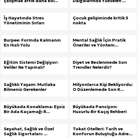
çalışmak artık daha kol...
Dalgalarında Yükselen ...
İş Hayatında Stres
Çocuk gelişiminde kritik 5
Yönetiminin Sırları
nokta
Burpee: Formda Kalmanın
Mental Sağlık İçin Pratik
En Hızlı Yolu
Öneriler ve Yöntem...
Eğitim Sistemi Değişiyor:
Diyet ve Beslenmede Son
Veliler Ne Yapmalı?
Trendler Nelerdir?
Sağlıklı Yaşam: Mutlaka
Milyonlarca Kişi Bekliyordu:
Bilmeniz Gerekenler
O Düzenlemede Son K...
Büyükada Konaklama: Eşsiz
Büyükada Pansiyon:
Bir Ada Kaçamağı R...
Huzurlu Bir Kaçış Rehberi
Seyahat, Sağlık ve Özel
Tokat Otelleri: Tarih ve
Sağlık Sigortaları: ...
Konforun Buluştuğu Adre...