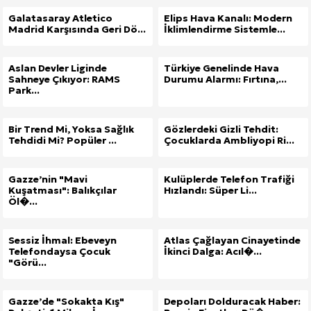
Galatasaray Atletico
Elips Hava Kanalı: Modern
Madrid Karşısında Geri Dö...
İklimlendirme Sistemle...
Aslan Devler Liginde
Türkiye Genelinde Hava
Sahneye Çıkıyor: RAMS
Durumu Alarmı: Fırtına,...
Park...
Bir Trend Mi, Yoksa Sağlık
Gözlerdeki Gizli Tehdit:
Tehdidi Mi? Popüler ...
Çocuklarda Ambliyopi Ri...
Gazze’nin "Mavi
Kulüplerde Telefon Trafiği
Kuşatması": Balıkçılar
Hızlandı: Süper Li...
Öl�...
Sessiz İhmal: Ebeveyn
Atlas Çağlayan Cinayetinde
Telefondaysa Çocuk
İkinci Dalga: Acıl�...
"Görü...
Gazze’de "Sokakta Kış"
Depoları Dolduracak Haber: