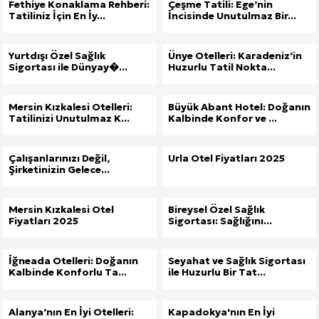
Fethiye Konaklama Rehberi:
Çeşme Tatili: Ege’nin
Tatiliniz İçin En İy...
İncisinde Unutulmaz Bir...
Yurtdışı Özel Sağlık
Ünye Otelleri: Karadeniz’in
Sigortası ile Dünyay�...
Huzurlu Tatil Nokta...
Mersin Kızkalesi Otelleri:
Büyük Abant Hotel: Doğanın
Tatilinizi Unutulmaz K...
Kalbinde Konfor ve ...
Çalışanlarınızı Değil,
Urla Otel Fiyatları 2025
Şirketinizin Gelece...
Mersin Kızkalesi Otel
Bireysel Özel Sağlık
Fiyatları 2025
Sigortası: Sağlığını...
İğneada Otelleri: Doğanın
Seyahat ve Sağlık Sigortası
Kalbinde Konforlu Ta...
ile Huzurlu Bir Tat...
Alanya’nın En İyi Otelleri:
Kapadokya'nın En İyi