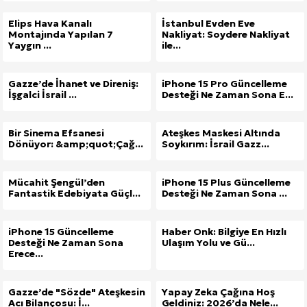
Elips Hava Kanalı
İstanbul Evden Eve
Montajında Yapılan 7
Nakliyat: Soydere Nakliyat
Yaygın ...
ile...
Gazze’de İhanet ve Direniş:
iPhone 15 Pro Güncelleme
İşgalci İsrail ...
Desteği Ne Zaman Sona E...
Bir Sinema Efsanesi
Ateşkes Maskesi Altında
Dönüyor: &amp;quot;Çağ...
Soykırım: İsrail Gazz...
Mücahit Şengül’den
iPhone 15 Plus Güncelleme
Fantastik Edebiyata Güçl...
Desteği Ne Zaman Sona ...
iPhone 15 Güncelleme
Haber Onk: Bilgiye En Hızlı
Desteği Ne Zaman Sona
Ulaşım Yolu ve Gü...
Erece...
Gazze’de "Sözde" Ateşkesin
Yapay Zeka Çağına Hoş
Acı Bilançosu: İ...
Geldiniz: 2026’da Nele...