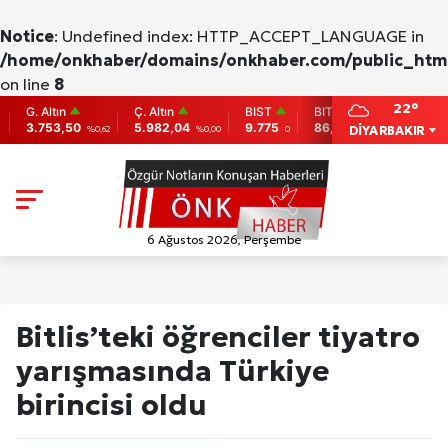
Notice
: Undefined index: HTTP_ACCEPT_LANGUAGE in
/home/onkhaber/domains/onkhaber.com/public_html
on line
8
22°
 Altın
Ç. Altın
BIST
BITCOIN
ETHERE
.753,50
5.982,04
9.775
86,956.742
2,007.2
DİYARBAKIR
%0,62
%0,00
0
-0.31
6 Ağustos 2026, Perşembe
Bitlis’teki öğrenciler tiyatro
yarışmasında Türkiye
birincisi oldu