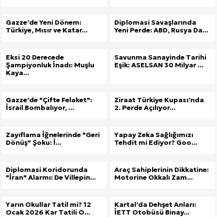
Gazze’de Yeni Dönem:
Diplomasi Savaşlarında
Türkiye, Mısır ve Katar...
Yeni Perde: ABD, Rusya Da...
Eksi 20 Derecede
Savunma Sanayinde Tarihi
Şampiyonluk İnadı: Muşlu
Eşik: ASELSAN 30 Milyar ...
Kaya...
Gazze’de "Çifte Felaket":
Ziraat Türkiye Kupası’nda
İsrail Bombalıyor, ...
2. Perde Açılıyor...
Zayıflama İğnelerinde "Geri
Yapay Zeka Sağlığımızı
Dönüş" Şoku: İ...
Tehdit mi Ediyor? Goo...
Diplomasi Koridorunda
Araç Sahiplerinin Dikkatine:
"İran" Alarmı: De Villepin...
Motorine Okkalı Zam...
Yarın Okullar Tatil mi? 12
Kartal’da Dehşet Anları:
Ocak 2026 Kar Tatili O...
İETT Otobüsü Binay...