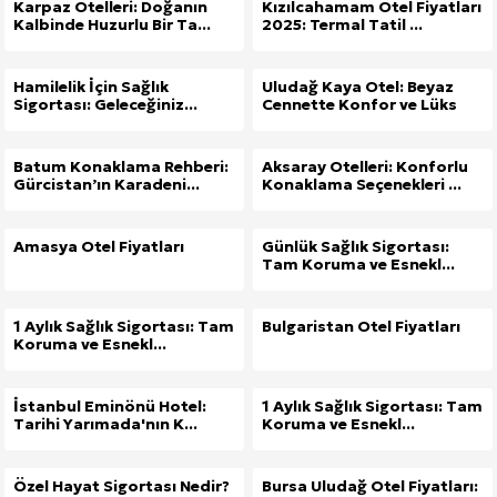
Karpaz Otelleri: Doğanın
Kızılcahamam Otel Fiyatları
Kalbinde Huzurlu Bir Ta...
2025: Termal Tatil ...
Hamilelik İçin Sağlık
Uludağ Kaya Otel: Beyaz
Sigortası: Geleceğiniz...
Cennette Konfor ve Lüks
Batum Konaklama Rehberi:
Aksaray Otelleri: Konforlu
Gürcistan’ın Karadeni...
Konaklama Seçenekleri ...
Amasya Otel Fiyatları
Günlük Sağlık Sigortası:
Tam Koruma ve Esnekl...
1 Aylık Sağlık Sigortası: Tam
Bulgaristan Otel Fiyatları
Koruma ve Esnekl...
İstanbul Eminönü Hotel:
1 Aylık Sağlık Sigortası: Tam
Tarihi Yarımada'nın K...
Koruma ve Esnekl...
Özel Hayat Sigortası Nedir?
Bursa Uludağ Otel Fiyatları: