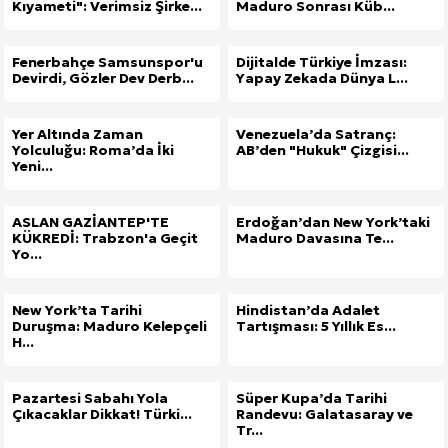
Kıyameti": Verimsiz Şirke...
Maduro Sonrası Küb...
Fenerbahçe Samsunspor'u
Dijitalde Türkiye İmzası:
Devirdi, Gözler Dev Derb...
Yapay Zekada Dünya L...
Yer Altında Zaman
Venezuela’da Satranç:
Yolculuğu: Roma’da İki
AB’den "Hukuk" Çizgisi...
Yeni...
ASLAN GAZİANTEP'TE
Erdoğan’dan New York’taki
KÜKREDİ: Trabzon'a Geçit
Maduro Davasına Te...
Yo...
New York’ta Tarihi
Hindistan’da Adalet
Duruşma: Maduro Kelepçeli
Tartışması: 5 Yıllık Es...
H...
Pazartesi Sabahı Yola
Süper Kupa’da Tarihi
Çıkacaklar Dikkat! Türki...
Randevu: Galatasaray ve
Tr...
Site İçi (On-Page) SEO Hizmeti: Web Sitenizin Gör