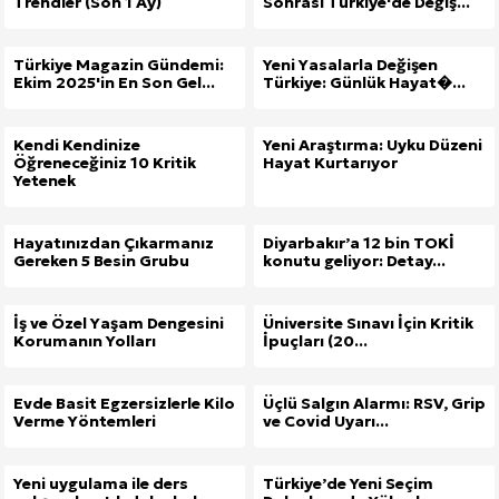
Trendler (Son 1 Ay)
Sonrası Türkiye'de Değiş...
Türkiye Magazin Gündemi:
Yeni Yasalarla Değişen
Ekim 2025'in En Son Gel...
Türkiye: Günlük Hayat�...
Kendi Kendinize
Yeni Araştırma: Uyku Düzeni
Öğreneceğiniz 10 Kritik
Hayat Kurtarıyor
Yetenek
Hayatınızdan Çıkarmanız
Diyarbakır’a 12 bin TOKİ
Gereken 5 Besin Grubu
konutu geliyor: Detay...
İş ve Özel Yaşam Dengesini
Üniversite Sınavı İçin Kritik
Korumanın Yolları
İpuçları (20...
Evde Basit Egzersizlerle Kilo
Üçlü Salgın Alarmı: RSV, Grip
Verme Yöntemleri
ve Covid Uyarı...
Yeni uygulama ile ders
Türkiye’de Yeni Seçim