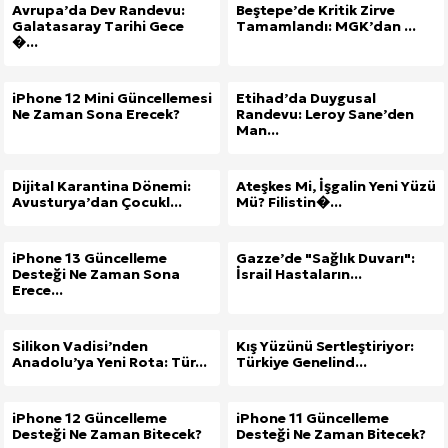
Avrupa’da Dev Randevu:
Beştepe’de Kritik Zirve
Galatasaray Tarihi Gece
Tamamlandı: MGK’dan ...
�...
iPhone 12 Mini Güncellemesi
Etihad’da Duygusal
Ne Zaman Sona Erecek?
Randevu: Leroy Sane’den
Man...
Dijital Karantina Dönemi:
Ateşkes Mi, İşgalin Yeni Yüzü
Avusturya’dan Çocukl...
Mü? Filistin�...
iPhone 13 Güncelleme
Gazze’de "Sağlık Duvarı":
Desteği Ne Zaman Sona
İsrail Hastaların...
Erece...
Silikon Vadisi’nden
Kış Yüzünü Sertleştiriyor:
Anadolu’ya Yeni Rota: Tür...
Türkiye Genelind...
iPhone 12 Güncelleme
iPhone 11 Güncelleme
Desteği Ne Zaman Bitecek?
Desteği Ne Zaman Bitecek?