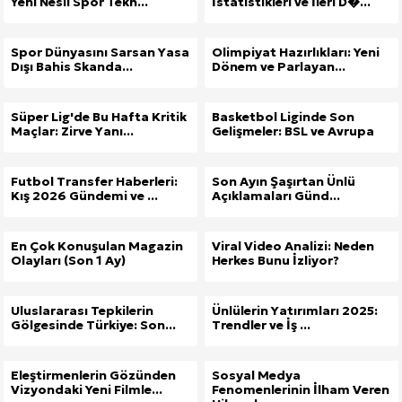
Yeni Nesil Spor Tekn...
İstatistikleri ve İleri D�...
Spor Dünyasını Sarsan Yasa
Olimpiyat Hazırlıkları: Yeni
Dışı Bahis Skanda...
Dönem ve Parlayan...
Süper Lig'de Bu Hafta Kritik
Basketbol Liginde Son
Maçlar: Zirve Yanı...
Gelişmeler: BSL ve Avrupa
Futbol Transfer Haberleri:
Son Ayın Şaşırtan Ünlü
Kış 2026 Gündemi ve ...
Açıklamaları Günd...
En Çok Konuşulan Magazin
Viral Video Analizi: Neden
Olayları (Son 1 Ay)
Herkes Bunu İzliyor?
Uluslararası Tepkilerin
Ünlülerin Yatırımları 2025:
Gölgesinde Türkiye: Son...
Trendler ve İş ...
Eleştirmenlerin Gözünden
Sosyal Medya
Vizyondaki Yeni Filmle...
Fenomenlerinin İlham Veren