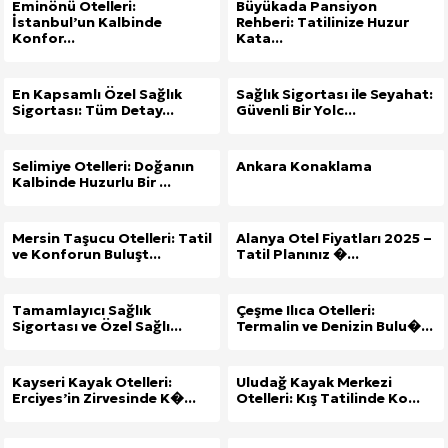
Eminönü Otelleri:
Büyükada Pansiyon
İstanbul’un Kalbinde
Rehberi: Tatilinize Huzur
Konfor...
Kata...
En Kapsamlı Özel Sağlık
Sağlık Sigortası ile Seyahat:
Sigortası: Tüm Detay...
Güvenli Bir Yolc...
Selimiye Otelleri: Doğanın
Ankara Konaklama
Kalbinde Huzurlu Bir ...
Mersin Taşucu Otelleri: Tatil
Alanya Otel Fiyatları 2025 –
ve Konforun Buluşt...
Tatil Planınız �...
Tamamlayıcı Sağlık
Çeşme Ilıca Otelleri:
Sigortası ve Özel Sağlı...
Termalin ve Denizin Bulu�...
Kayseri Kayak Otelleri:
Uludağ Kayak Merkezi
Erciyes’in Zirvesinde K�...
Otelleri: Kış Tatilinde Ko...