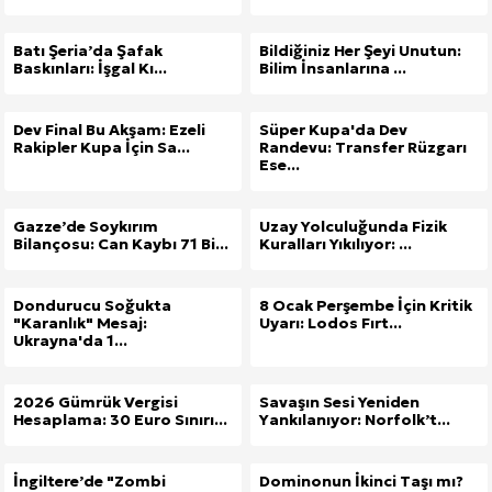
Batı Şeria’da Şafak
Bildiğiniz Her Şeyi Unutun:
Baskınları: İşgal Kı...
Bilim İnsanlarına ...
Dev Final Bu Akşam: Ezeli
Süper Kupa'da Dev
Rakipler Kupa İçin Sa...
Randevu: Transfer Rüzgarı
Ese...
Gazze’de Soykırım
Uzay Yolculuğunda Fizik
Bilançosu: Can Kaybı 71 Bi...
Kuralları Yıkılıyor: ...
Dondurucu Soğukta
8 Ocak Perşembe İçin Kritik
"Karanlık" Mesaj:
Uyarı: Lodos Fırt...
Ukrayna'da 1...
2026 Gümrük Vergisi
Savaşın Sesi Yeniden
Hesaplama: 30 Euro Sınırı...
Yankılanıyor: Norfolk’t...
İngiltere’de "Zombi
Dominonun İkinci Taşı mı?