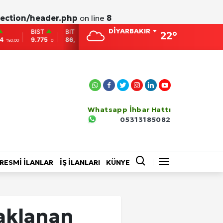
ection/header.php
on line
8
DİYARBAKIR
BITCOIN
ETHEREUM
DOLAR
EURO
22°
5
86,956.742
2,007.26
38,0138
41,0061
0
-0.31
-0.05
%0,15
%-0,16
Whatsapp İhbar Hattı
05313185082
EĞİTİM
BİLİM VE TEKNOLOJİ
RESMİ İLANLAR
İŞ İLANLARI
KÜNYE
Video Galeri
aklanan