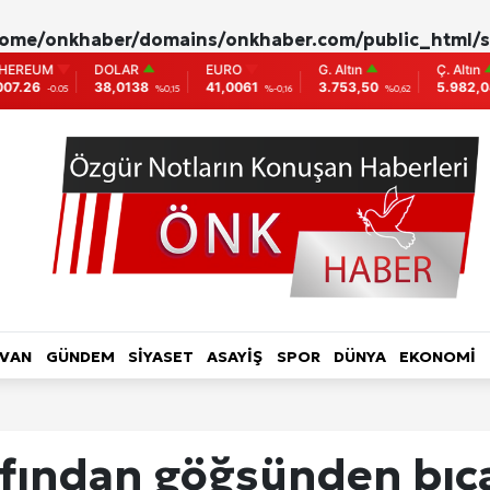
ome/onkhaber/domains/onkhaber.com/public_html/s
DOLAR
EURO
G. Altın
Ç. Altın
BIST
8,0138
41,0061
3.753,50
5.982,04
9.77
%0,15
%-0,16
%0,62
%0,00
L HABER-RÖPORTAJ
TOPLUM-YAŞAM
KADIN
LVAN
GÜNDEM
SİYASET
ASAYİŞ
SPOR
DÜNYA
EKONOMİ
ri
afından göğsünden bıç