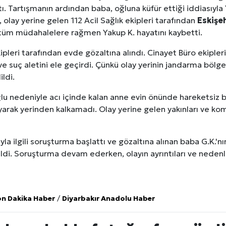
ıktı. Tartışmanın ardından baba, oğluna küfür ettiği iddiasıyl
 olay yerine gelen 112 Acil Sağlık ekipleri tarafından
Eskişe
 tüm müdahalelere rağmen Yakup K. hayatını kaybetti.
pleri tarafından evde gözaltına alındı. Cinayet Büro ekipleri
ve suç aletini ele geçirdi. Çünkü olay yerinin jandarma bölg
ldi.
u nedeniyle acı içinde kalan anne evin önünde hareketsiz bir
arak yerinden kalkamadı. Olay yerine gelen yakınları ve kom
yla ilgili soruşturma başlattı ve gözaltına alınan baba G.K.'n
ildi. Soruşturma devam ederken, olayın ayrıntıları ve nedenle
on Dakika Haber
/
Diyarbakır Anadolu Haber