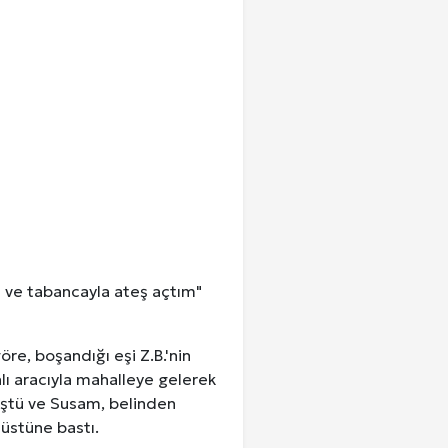
im ve tabancayla ateş açtım"
re, boşandığı eşi Z.B.'nin
ı aracıyla mahalleye gelerek
üştü ve Susam, belinden
üstüne bastı.