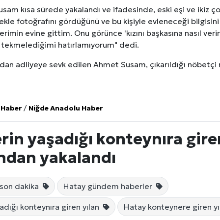
m kısa sürede yakalandı ve ifadesinde, eski eşi ve ikiz çocu
le fotoğrafını gördüğünü ve bu kişiyle evleneceği bilgisini a
rimin evine gittim. Onu görünce 'kızını başkasına nasıl veri
a tekmelediğimi hatırlamıyorum" dedi.
ından adliyeye sevk edilen Ahmet Susam, çıkarıldığı nöbetç
 Haber
/
Niğde Anadolu Haber
n yaşadığı konteynıra giren
ından yakalandı
son dakika
Hatay gündem haberler
ığı konteynıra giren yılan
Hatay konteynere giren y