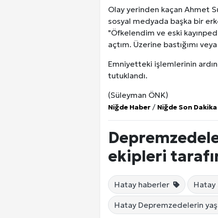
Olay yerinden kaçan Ahmet Susa
sosyal medyada başka bir erkek
"Öfkelendim ve eski kayınpede
açtım. Üzerine bastığımı vey
Emniyetteki işlemlerinin ard
tutuklandı.
(Süleyman ÖNK)
Niğde Haber
/
Niğde Son Dakika
Depremzedeleri
ekipleri taraf
Hatay haberler
Hatay 
Hatay Depremzedelerin yaşad