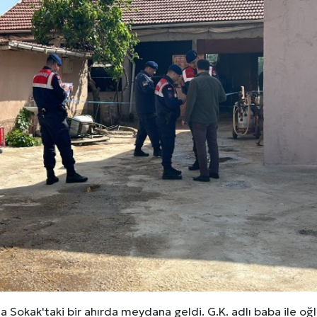
a Sokak'taki bir ahırda meydana geldi. G.K. adlı baba ile o