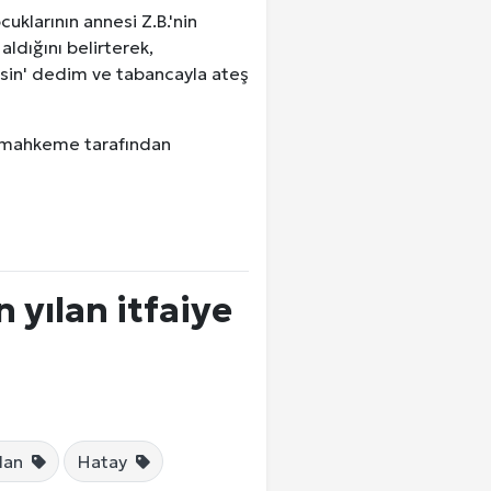
klarının annesi Z.B.'nin
ldığını belirterek,
rsin' dedim ve tabancayla ateş
i mahkeme tarafından
 yılan itfaiye
ılan
Hatay