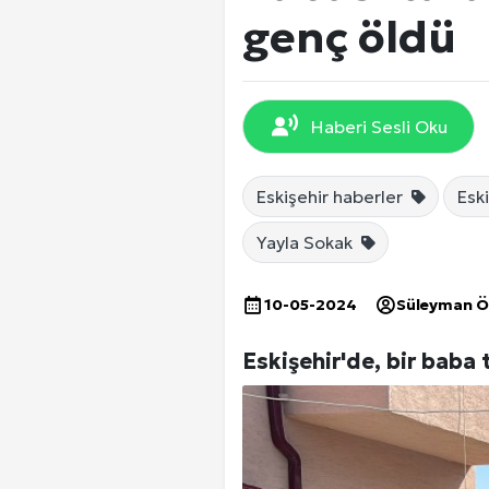
EKONOMİ
genç öldü
DÜNYA
Haberi Sesli Oku
SPOR
Eskişehir haberler
Esk
Yayla Sokak
Yerel Haberler
10-05-2024
Süleyman 
Eskişehir'de, bir baba