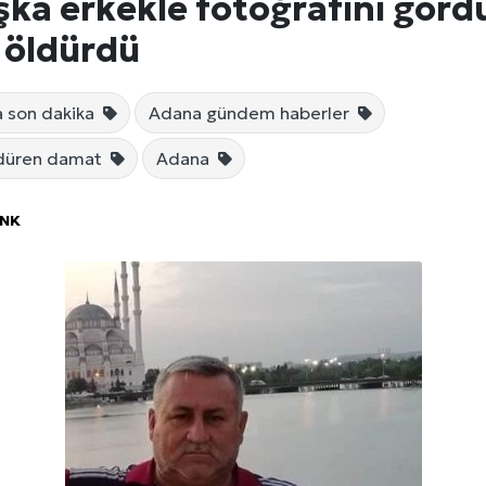
şka erkekle fotoğrafını görd
 öldürdü
 son dakika
Adana gündem haberler
ldüren damat
Adana
ÖNK
 Seçimi, Fiyatları ve İdeal Erkek Yurdu İmkânları
Web Sitenizin Görünmeyen Gücü