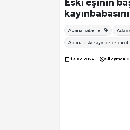
Eski eşinin ba
kayınbabasını
Adana haberler
Adana
Adana eski kayınpederini ö
19-07-2024
Süleyman 
Ankara Yurtlar Rehberi: Ankara Yurt
Site İçi (On-Page) SEO Hizmeti: 