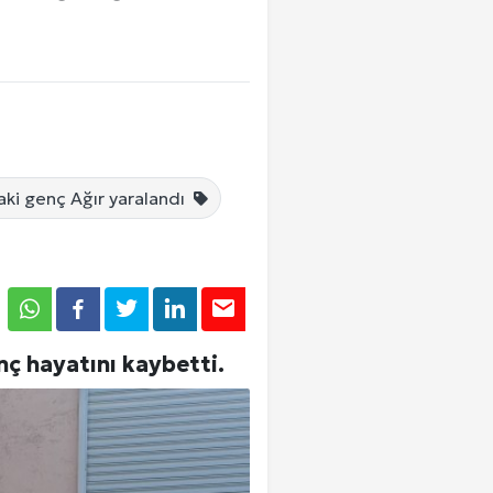
Tümü
Tümü
Tümü
aki genç Ağır yaralandı
Giriş Yap
nç hayatını kaybetti.