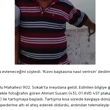
erileri: Yumuşak Dokuyu Korumak
analı Avantajları
lara Veda Etmeye Gerçekten Hazır Mıyız?
işmeleri: onkhaber.com ile Yerel Haberciliğin Gücü
a evleneceğini söyledi. 'Kızını başkasına nasıl verirsin' ded
lu Mahallesi 902. Sokak'ta meydana geldi. Edinilen bilgiye gö
kle fotoğrafını gören Ahmet Susam (43), 01 AVD 457 plakal
4) ile tartışmaya başladı. Tartışma kısa sürede kavgaya dön
ınpederine altı el ateş ederek öldürdü, ardından tekmeleyip 