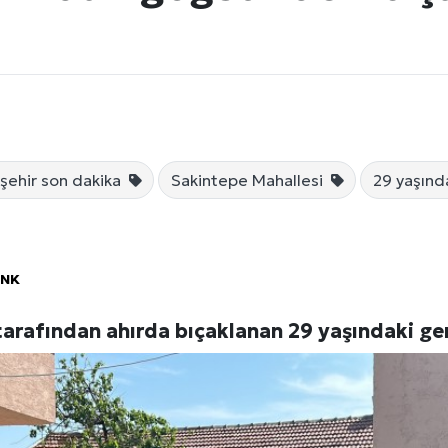
işehir son dakika
Sakintepe Mahallesi
29 yaşınd
Künye
ÖNK
 tarafından ahırda bıçaklanan 29 yaşındaki ge