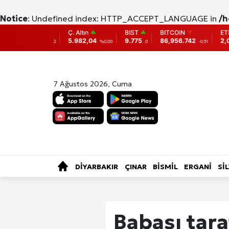
Notice
: Undefined index: HTTP_ACCEPT_LANGUAGE in
/h
Ç. Altın
BIST
BITCOIN
ETHEREUM
5.982,04
9.775
86,956.742
2,007.26
3
0,62
%0,00
0
-0.31
-0.05
7 Ağustos 2026, Cuma
SAĞLIK
KÜLTÜR-SANAT
ÖZE
TÜRKİYE
DİYARBAKIR
ÇINAR
BİSMİL
ERGANİ
Sİ
Fotoğraf Gale
Babası tar