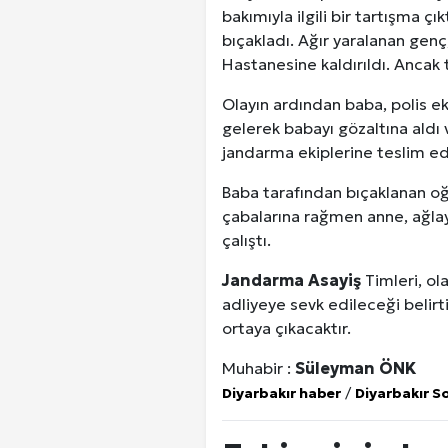
bakımıyla ilgili bir tartışma ç
bıçakladı. Ağır yaralanan genç,
Hastanesine kaldırıldı. Ancak
Olayın ardından baba, polis eki
gelerek babayı gözaltına aldı 
jandarma ekiplerine teslim edi
Baba tarafından bıçaklanan oğl
çabalarına rağmen anne, ağlay
çalıştı.
Jandarma
Asayiş
Timleri, ola
adliyeye sevk edileceği belirt
ortaya çıkacaktır.
Muhabir :
Süleyman ÖNK
Diyarbakır haber
/
Diyarbakır S