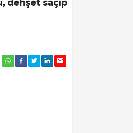
ü, dehşet saçıp