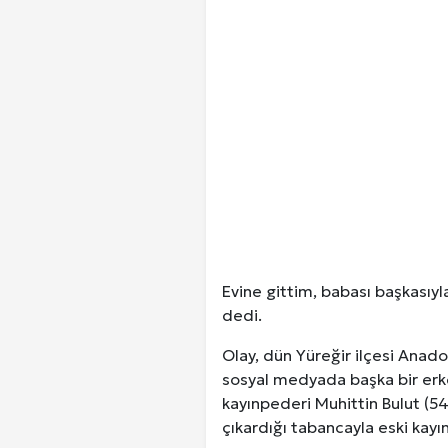
Kuzu Fileto Seçimi ve Pişirme Ön
Dar Tavanlı Alanlar İçin Oval Hava K
Telefonlar Tarih Mi Oluyor: Ekran
Diyarbakır Haber ve Son Dakika Gel
Evine gittim, babası başkasıyl
dedi.
Olay, dün Yüreğir ilçesi Anado
sosyal medyada başka bir erke
kayınpederi Muhittin Bulut (5
çıkardığı tabancayla eski kay