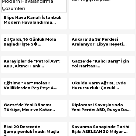
Elips Hava Kanalı İstanbul:
Modern Havalandırma...
Zil Çaldı, 16 Günlük Mola
Ankara’da Sır Perdesi
Başladı! İşte S�...
Aralanıyor: Libya Heyeti...
Karayipler’de "Petrol Avı":
Gazze’de "Kalıcı Barış" İçin
ABD, Altıncı Tank...
Yol Haritası...
Eğitime "Kar" Molası:
Okulda Karın Ağrısı, Evde
Valiliklerden Peş Peşe A...
Huzursuzluk: Çocukl...
Gazze’de Yeni Dönem:
Diplomasi Savaşlarında
Türkiye, Mısır ve Katar...
Yeni Perde: ABD, Rusya Da...
Eksi 20 Derecede
Savunma Sanayinde Tarihi
Şampiyonluk İnadı: Muşlu
Eşik: ASELSAN 30 Milyar ...