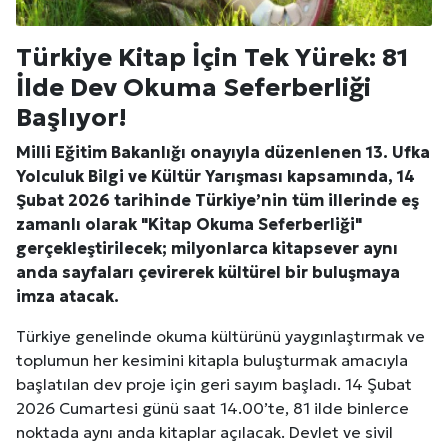
Kuzu Fileto Seçimi ve Pişirme Önerileri: Yumuşak D
Türkiye Kitap İçin Tek Yürek: 81
Dar Tavanlı Alanlar İçin Oval Hava Kanalı Avantajları
İlde Dev Okuma Seferberliği
Başlıyor!
Milli Eğitim Bakanlığı onayıyla düzenlenen 13. Ufka
Yolculuk Bilgi ve Kültür Yarışması kapsamında, 14
Şubat 2026 tarihinde Türkiye’nin tüm illerinde eş
zamanlı olarak "Kitap Okuma Seferberliği"
gerçekleştirilecek; milyonlarca kitapsever aynı
anda sayfaları çevirerek kültürel bir buluşmaya
imza atacak.
Türkiye genelinde okuma kültürünü yaygınlaştırmak ve
toplumun her kesimini kitapla buluşturmak amacıyla
başlatılan dev proje için geri sayım başladı. 14 Şubat
2026 Cumartesi günü saat 14.00’te, 81 ilde binlerce
noktada aynı anda kitaplar açılacak. Devlet ve sivil