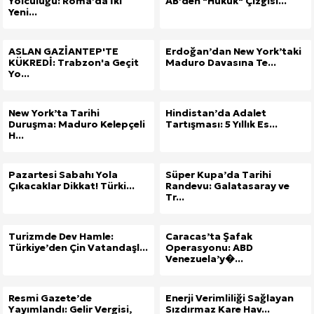
Yolculuğu: Roma’da İki
AB’den "Hukuk" Çizgisi...
Yeni...
ASLAN GAZİANTEP'TE
Erdoğan’dan New York’taki
KÜKREDİ: Trabzon'a Geçit
Maduro Davasına Te...
Yo...
New York’ta Tarihi
Hindistan’da Adalet
Duruşma: Maduro Kelepçeli
Tartışması: 5 Yıllık Es...
H...
Pazartesi Sabahı Yola
Süper Kupa’da Tarihi
Çıkacaklar Dikkat! Türki...
Randevu: Galatasaray ve
Tr...
Turizmde Dev Hamle:
Caracas’ta Şafak
Türkiye’den Çin Vatandaşl...
Operasyonu: ABD
Venezuela’y�...
Resmi Gazete’de
Enerji Verimliliği Sağlayan
Yayımlandı: Gelir Vergisi,
Sızdırmaz Kare Hav...