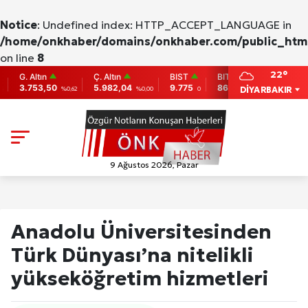
Notice
: Undefined index: HTTP_ACCEPT_LANGUAGE in
/home/onkhaber/domains/onkhaber.com/public_html
on line
8
22°
 Altın
Ç. Altın
BIST
BITCOIN
ETHERE
.753,50
5.982,04
9.775
86,956.742
2,007.2
DİYARBAKIR
%0,62
%0,00
0
-0.31
9 Ağustos 2026, Pazar
Anadolu Üniversitesinden
Türk Dünyası’na nitelikli
yükseköğretim hizmetleri