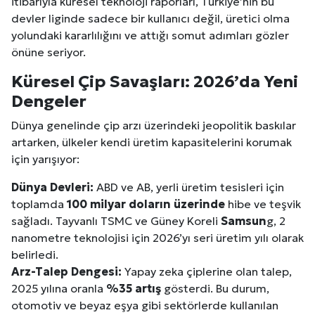
itibarıyla küresel teknoloji raporları, Türkiye’nin bu
devler liginde sadece bir kullanıcı değil, üretici olma
yolundaki kararlılığını ve attığı somut adımları gözler
önüne seriyor.
Küresel Çip Savaşları: 2026’da Yeni
Dengeler
Dünya genelinde çip arzı üzerindeki jeopolitik baskılar
artarken, ülkeler kendi üretim kapasitelerini korumak
için yarışıyor:
Dünya Devleri:
ABD ve AB, yerli üretim tesisleri için
toplamda
100 milyar doların üzerinde
hibe ve teşvik
sağladı. Tayvanlı TSMC ve Güney Koreli
Samsun
g, 2
nanometre teknolojisi için 2026’yı seri üretim yılı olarak
belirledi.
Arz-Talep Dengesi:
Yapay zeka çiplerine olan talep,
2025 yılına oranla
%35 artış
gösterdi. Bu durum,
otomotiv ve beyaz eşya gibi sektörlerde kullanılan