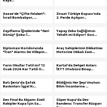
Kaya...
Gazze’de "Çifte Felaket":
Ziraat Türkiye Kupası’nda
İsrail Bombalıyor, ...
2. Perde Açılıyor...
Zayıflama İğnelerinde "Geri
Yapay Zeka Sağlığımızı
Dönüş" Şoku: İ...
Tehdit mi Ediyor? Goo...
Diplomasi Koridorunda
Araç Sahiplerinin Dikkatine:
"İran" Alarmı: De Villepin...
Motorine Okkalı Zam...
Yarın Okullar Tatil mi? 12
Kartal’da Dehşet Anları:
Ocak 2026 Kar Tatili O...
İETT Otobüsü Binay...
Batı Şeria’da Şafak
Bildiğiniz Her Şeyi Unutun:
Baskınları: İşgal Kı...
Bilim İnsanlarına ...
Dev Final Bu Akşam: Ezeli
Süper Kupa'da Dev
Rakipler Kupa İçin Sa...
Randevu: Transfer Rüzgarı