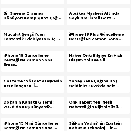
Bir Sinema Efsanesi
Ateşkes Maskesi Altında
Dönüyor: &amp;quot;Çağ...
Soykırım: İsrail Gazz...
Mücahit Şengül’den
iPhone 15 Plus Güncelleme
Fantastik Edebiyata Güçl...
Desteği Ne Zaman Sona ...
iPhone 15 Güncelleme
Haber Onk: Bilgiye En Hızlı
Desteği Ne Zaman Sona
Ulaşım Yolu ve Gü...
Erece...
Gazze’de "Sözde" Ateşkesin
Yapay Zeka Çağına Hoş
Acı Bilançosu: İ...
Geldiniz: 2026’da Nele...
Doğanın Kanatlı Gizemi:
Onk Haber: Yeni Nesil
2026’da Kuş Dünyas�...
Haberciliğin Dijital Yüzü...
iPhone 13 Mini Güncelleme
Silikon Vadisi’nin Epstein
Desteği Ne Zaman Sona ...
Kabusu: Teknoloji Lid...