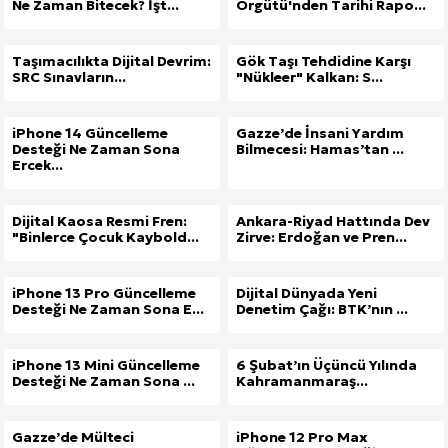
Ne Zaman Bitecek? İşt...
Örgütü'nden Tarihi Rapo...
Taşımacılıkta Dijital Devrim:
Gök Taşı Tehdidine Karşı
SRC Sınavların...
"Nükleer" Kalkan: S...
iPhone 14 Güncelleme
Gazze’de İnsani Yardım
Desteği Ne Zaman Sona
Bilmecesi: Hamas’tan ...
Ercek...
Dijital Kaosa Resmi Fren:
Ankara-Riyad Hattında Dev
"Binlerce Çocuk Kaybold...
Zirve: Erdoğan ve Pren...
iPhone 13 Pro Güncelleme
Dijital Dünyada Yeni
Desteği Ne Zaman Sona E...
Denetim Çağı: BTK’nın ...
iPhone 13 Mini Güncelleme
6 Şubat’ın Üçüncü Yılında
Desteği Ne Zaman Sona ...
Kahramanmaraş...
Gazze’de Mülteci
iPhone 12 Pro Max