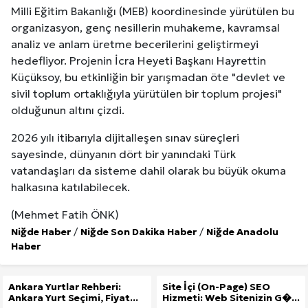
Milli Eğitim Bakanlığı (MEB) koordinesinde yürütülen bu
organizasyon, genç nesillerin muhakeme, kavramsal
analiz ve anlam üretme becerilerini geliştirmeyi
hedefliyor. Projenin İcra Heyeti Başkanı Hayrettin
Küçüksoy, bu etkinliğin bir yarışmadan öte "devlet ve
sivil toplum ortaklığıyla yürütülen bir toplum projesi"
olduğunun altını çizdi.
2026 yılı itibarıyla dijitalleşen sınav süreçleri
sayesinde, dünyanın dört bir yanındaki Türk
vatandaşları da sisteme dahil olarak bu büyük okuma
halkasına katılabilecek.
(Mehmet Fatih ÖNK)
Niğde Haber
/
Niğde Son Dakika Haber
/
Niğde Anadolu
Haber
Ankara Yurtlar Rehberi:
Site İçi (On-Page) SEO
Ankara Yurt Seçimi, Fiyat...
Hizmeti: Web Sitenizin G�...