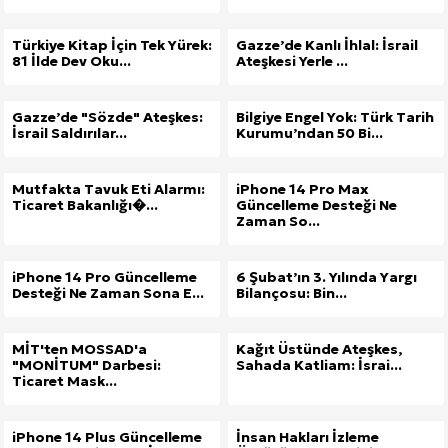
Türkiye Kitap İçin Tek Yürek:
Gazze’de Kanlı İhlal: İsrail
81 İlde Dev Oku...
Ateşkesi Yerle ...
Gazze’de "Sözde" Ateşkes:
Bilgiye Engel Yok: Türk Tarih
İsrail Saldırılar...
Kurumu’ndan 50 Bi...
Mutfakta Tavuk Eti Alarmı:
iPhone 14 Pro Max
Ticaret Bakanlığı�...
Güncelleme Desteği Ne
Zaman So...
iPhone 14 Pro Güncelleme
6 Şubat’ın 3. Yılında Yargı
Desteği Ne Zaman Sona E...
Bilançosu: Bin...
MİT'ten MOSSAD'a
Kağıt Üstünde Ateşkes,
"MONİTUM" Darbesi:
Sahada Katliam: İsrai...
Ticaret Mask...
iPhone 14 Plus Güncelleme
İnsan Hakları İzleme