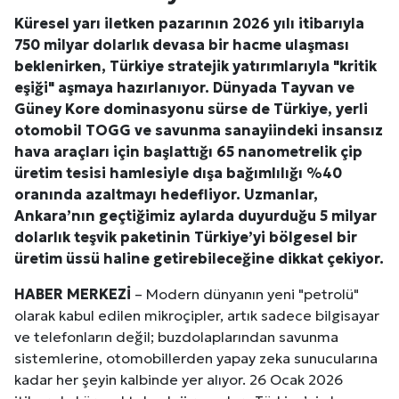
Küresel yarı iletken pazarının 2026 yılı itibarıyla
750 milyar dolarlık devasa bir hacme ulaşması
beklenirken, Türkiye stratejik yatırımlarıyla "kritik
eşiği" aşmaya hazırlanıyor. Dünyada Tayvan ve
Güney Kore dominasyonu sürse de Türkiye, yerli
otomobil TOGG ve savunma sanayiindeki insansız
hava araçları için başlattığı 65 nanometrelik çip
üretim tesisi hamlesiyle dışa bağımlılığı %40
oranında azaltmayı hedefliyor. Uzmanlar,
Ankara
’nın geçtiğimiz aylarda duyurduğu 5 milyar
dolarlık teşvik paketinin Türkiye’yi bölgesel bir
üretim üssü haline getirebileceğine dikkat çekiyor.
HABER MERKEZİ
– Modern dünyanın yeni "petrolü"
olarak kabul edilen mikroçipler, artık sadece bilgisayar
ve telefonların değil; buzdolaplarından savunma
sistemlerine, otomobillerden yapay zeka sunucularına
kadar her şeyin kalbinde yer alıyor. 26 Ocak 2026