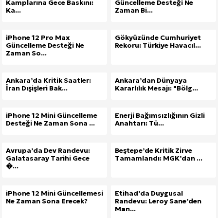
Kamplarına Gece Baskını:
Güncelleme Desteği Ne
Ka...
Zaman Bi...
iPhone 12 Pro Max
Gökyüzünde Cumhuriyet
Güncelleme Desteği Ne
Rekoru: Türkiye Havacıl...
Zaman So...
Ankara’da Kritik Saatler:
Ankara’dan Dünyaya
İran Dışişleri Bak...
Kararlılık Mesajı: "Bölg...
iPhone 12 Mini Güncelleme
Enerji Bağımsızlığının Gizli
Desteği Ne Zaman Sona ...
Anahtarı: Tü...
Avrupa’da Dev Randevu:
Beştepe’de Kritik Zirve
Galatasaray Tarihi Gece
Tamamlandı: MGK’dan ...
�...
iPhone 12 Mini Güncellemesi
Etihad’da Duygusal
Ne Zaman Sona Erecek?
Randevu: Leroy Sane’den
Man...