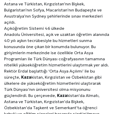
Astana ve Türkistan, Kırgızistan’nın Bişkek,
Bulgaristan’nın Sofya, Macaristan’nın Budapeşte ve
Avustralya’nın Sydney şehirlerinde sınav merkezleri
açıldı.
Açıköğretim Sistemi 46 ülkede
Anadolu Üniversitesi, açık ve uzaktan öğretim alanında
40 yılı aşkın tecrübesiyle bu hizmetleri sunma
konusunda öne çıkan bir konumda bulunuyor. Bu
girişimlerin merkezinde ise özellikle Orta Asya
Programları ile Türk Dünyası coğrafyasının tamamına
nitelikli yükseköğretim hizmetlerini ulaştırmak yer aldı.
Rektör Erdal başlattığı ‘Orta Asya Açılımı’ ile bu
süreçte,
Kaza
kistan, Kırgızistan ve Özbekistan gibi
ülkelere de yükseköğretim hizmetlerini ulaştırarak
Türk Dünyası’nın üniversitesi olma misyonunu
güçlendirdi. Bu çerçevede,
Kaza
kistan’da Almatı,
Astana ve Türkistan, Kırgızistan’da Bişkek,
Özbekistan’da Taşkent ve Semerkant’ta öğrenci
kabulü ve eğitim süreçleri başarıyla sürdürülmeye