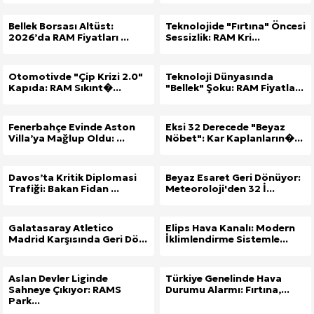
Bellek Borsası Altüst:
Teknolojide "Fırtına" Öncesi
2026’da RAM Fiyatları ...
Sessizlik: RAM Kri...
Otomotivde "Çip Krizi 2.0"
Teknoloji Dünyasında
Kapıda: RAM Sıkınt�...
"Bellek" Şoku: RAM Fiyatla...
Fenerbahçe Evinde Aston
Eksi 32 Derecede "Beyaz
Villa’ya Mağlup Oldu: ...
Nöbet": Kar Kaplanların�...
Davos’ta Kritik Diplomasi
Beyaz Esaret Geri Dönüyor:
Trafiği: Bakan Fidan ...
Meteoroloji'den 32 İ...
Galatasaray Atletico
Elips Hava Kanalı: Modern
Madrid Karşısında Geri Dö...
İklimlendirme Sistemle...
Aslan Devler Liginde
Türkiye Genelinde Hava
Sahneye Çıkıyor: RAMS
Durumu Alarmı: Fırtına,...
Park...