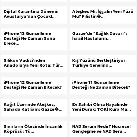
Dijital Karantina Dönemi:
Ateşkes Mi, İşgalin Yeni Yüzü
Avusturya’dan Çocukl...
Mü? Filistin�...
iPhone 13 Güncelleme
Gazze’de "Sağlık Duvarı":
Desteği Ne Zaman Sona
İsrail Hastaların...
Erece...
Silikon Vadisi’nden
Kış Yüzünü Sertleştiriyor:
Anadolu’ya Yeni Rota: Tür...
Türkiye Genelind...
iPhone 12 Güncelleme
iPhone 11 Güncelleme
Desteği Ne Zaman Bitecek?
Desteği Ne Zaman Bitecek?
Kağıt Üzerinde Ateşkes,
Ev Sahibi Olma Hayalinde
Sahada Katliam: Gazze�...
Yeni Durak: TOKİ Kura Ma...
Sınırların Ötesinde İnsanlık
NAD Serum Nedir? Hücresel
Köprüsü: Tü...
Gençleşme ve NAD Seru...