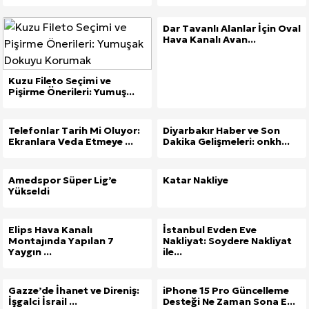
Dar Tavanlı Alanlar İçin Oval
Hava Kanalı Avan...
Kuzu Fileto Seçimi ve
Pişirme Önerileri: Yumuş...
Telefonlar Tarih Mi Oluyor:
Diyarbakır Haber ve Son
Ekranlara Veda Etmeye ...
Dakika Gelişmeleri: onkh...
Amedspor Süper Lig’e
Katar Nakliye
Yükseldi
Elips Hava Kanalı
İstanbul Evden Eve
Montajında Yapılan 7
Nakliyat: Soydere Nakliyat
Yaygın ...
ile...
Gazze’de İhanet ve Direniş:
iPhone 15 Pro Güncelleme
İşgalci İsrail ...
Desteği Ne Zaman Sona E...