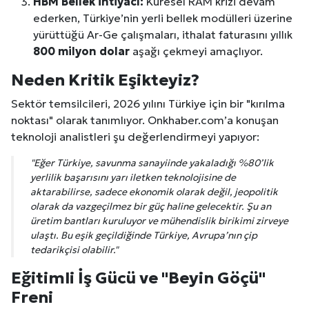
HBM Bellek İhtiyacı:
Küresel RAM krizi devam
ederken, Türkiye’nin yerli bellek modülleri üzerine
yürüttüğü Ar-Ge çalışmaları, ithalat faturasını yıllık
800 milyon dolar
aşağı çekmeyi amaçlıyor.
Neden Kritik Eşikteyiz?
Sektör temsilcileri, 2026 yılını Türkiye için bir "kırılma
noktası" olarak tanımlıyor. Onkhaber.com’a konuşan
teknoloji analistleri şu değerlendirmeyi yapıyor:
"Eğer Türkiye, savunma sanayiinde yakaladığı %80’lik
yerlilik başarısını yarı iletken teknolojisine de
aktarabilirse, sadece ekonomik olarak değil, jeopolitik
olarak da vazgeçilmez bir güç haline gelecektir. Şu an
üretim bantları kuruluyor ve mühendislik birikimi zirveye
ulaştı. Bu eşik geçildiğinde Türkiye, Avrupa’nın çip
tedarikçisi olabilir."
Eğitimli İş Gücü ve "Beyin Göçü"
Freni