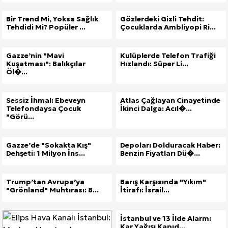
Bir Trend Mi, Yoksa Sağlık
Gözlerdeki Gizli Tehdit:
Tehdidi Mi? Popüler ...
Çocuklarda Ambliyopi Ri...
Gazze’nin "Mavi
Kulüplerde Telefon Trafiği
Kuşatması": Balıkçılar
Hızlandı: Süper Li...
Öl�...
Sessiz İhmal: Ebeveyn
Atlas Çağlayan Cinayetinde
Telefondaysa Çocuk
İkinci Dalga: Acıl�...
"Görü...
Gazze’de "Sokakta Kış"
Depoları Dolduracak Haber:
Dehşeti: 1 Milyon İns...
Benzin Fiyatları Dü�...
Trump’tan Avrupa’ya
Barış Karşısında "Yıkım"
"Grönland" Muhtırası: 8...
İtirafı: İsrail...
İstanbul ve 13 İlde Alarm:
Kar Yağışı Kapıd...