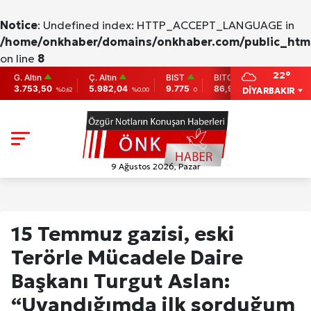
Notice
: Undefined index: HTTP_ACCEPT_LANGUAGE in
/home/onkhaber/domains/onkhaber.com/public_html
on line
8
22°
 Altın
Ç. Altın
BIST
BITCOIN
ETHERE
.753,50
5.982,04
9.775
86,956.742
2,007.26
DİYARBAKIR
%0,62
%0,00
0
-0.31
9 Ağustos 2026, Pazar
15 Temmuz gazisi, eski
Terörle Mücadele Daire
Başkanı Turgut Aslan:
“Uyandığımda ilk sorduğum