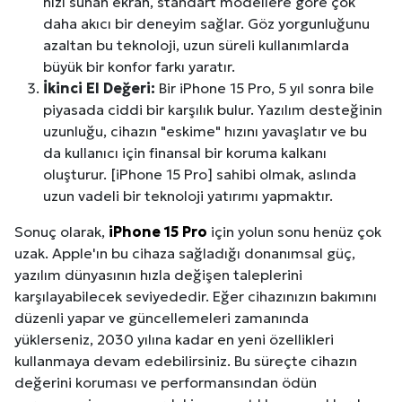
hızı sunan ekran, standart modellere göre çok
daha akıcı bir deneyim sağlar. Göz yorgunluğunu
azaltan bu teknoloji, uzun süreli kullanımlarda
büyük bir konfor farkı yaratır.
İkinci El Değeri:
Bir iPhone 15 Pro, 5 yıl sonra bile
piyasada ciddi bir karşılık bulur. Yazılım desteğinin
uzunluğu, cihazın "eskime" hızını yavaşlatır ve bu
da kullanıcı için finansal bir koruma kalkanı
oluşturur. [iPhone 15 Pro] sahibi olmak, aslında
uzun vadeli bir teknoloji yatırımı yapmaktır.
Sonuç olarak,
iPhone 15 Pro
için yolun sonu henüz çok
uzak. Apple'ın bu cihaza sağladığı donanımsal güç,
yazılım dünyasının hızla değişen taleplerini
karşılayabilecek seviyededir. Eğer cihazınızın bakımını
düzenli yapar ve güncellemeleri zamanında
yüklerseniz, 2030 yılına kadar en yeni özellikleri
kullanmaya devam edebilirsiniz. Bu süreçte cihazın
değerini koruması ve performansından ödün