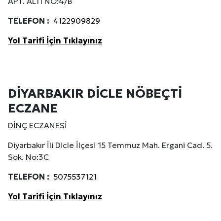
APT. ALTI NO:4/B
TELEFON :
4122909829
Yol Tarifi İçin Tıklayınız
DİYARBAKIR DİCLE NÖBEÇTİ
ECZANE
DİNÇ ECZANESİ
Diyarbakır İli Dicle İlçesi 15 Temmuz Mah. Ergani Cad. 5.
Sok. No:3C
TELEFON :
5075537121
Yol Tarifi İçin Tıklayınız