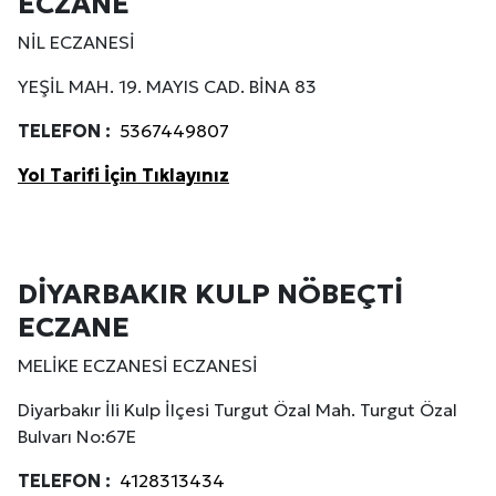
ECZANE
NİL ECZANESİ
YEŞİL MAH. 19. MAYIS CAD. BİNA 83
TELEFON :
5367449807
Yol Tarifi İçin Tıklayınız
DİYARBAKIR KULP NÖBEÇTİ
ECZANE
MELİKE ECZANESİ ECZANESİ
Diyarbakır İli Kulp İlçesi Turgut Özal Mah. Turgut Özal
Bulvarı No:67E
TELEFON :
4128313434