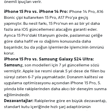
önemli ipuçları verir.
iPhone 15 Pro vs. iPhone 14 Pro:
iPhone 14 Pro, A16
Bionic çipi kullanırken 15 Pro, A17 Pro’ya geçiş
yapmıştır. Bu nesil farkı, 15 Pro'nun en az bir yıl daha
fazla ana iOS güncellemesi alacağını garanti eder.
Ayrıca 15 Pro'daki titanyum gövde, paslanmaz çeliğe
göre daha hafif ve ısı dağılımı konusunda daha
başarılıdır, bu da yoğun işlemlerde işlemcinin ömrünü
korur.
iPhone 15 Pro vs.
Samsun
g Galaxy S24 Ultra:
Samsun
g, son modelleri için 7 yıl güncelleme sözü
vermiştir. Apple ise resmi olarak 5 yıl dese de fiilen bu
süreyi zaten 6-7 yıla yaymaktadır. Donanım kalitesi ve
uygulama optimizasyonu açısından iPhone 15 Pro, 5.
yılında bile rakiplerinden daha akıcı bir deneyim sunma
eğilimindedir.
Dezavantajlar:
Rakiplerine göre en büyük dezavantajı,
standart kutu içeriğinde hızlı şarj adaptörünün