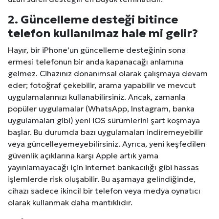
Kuzu Fileto Seçimi ve Pişirme Önerileri: Yumuşak D
2. Güncelleme desteği bitince
telefon kullanılmaz hale mi gelir?
Dar Tavanlı Alanlar İçin Oval Hava Kanalı Avantajları
Hayır, bir iPhone'un güncelleme desteğinin sona
ermesi telefonun bir anda kapanacağı anlamına
gelmez. Cihazınız donanımsal olarak çalışmaya devam
eder; fotoğraf çekebilir, arama yapabilir ve mevcut
uygulamalarınızı kullanabilirsiniz. Ancak, zamanla
popüler uygulamalar (WhatsApp, Instagram, banka
uygulamaları gibi) yeni iOS sürümlerini şart koşmaya
başlar. Bu durumda bazı uygulamaları indiremeyebilir
veya güncelleyemeyebilirsiniz. Ayrıca, yeni keşfedilen
güvenlik açıklarına karşı Apple artık yama
yayınlamayacağı için internet bankacılığı gibi hassas
işlemlerde risk oluşabilir. Bu aşamaya gelindiğinde,
cihazı sadece ikincil bir telefon veya medya oynatıcı
olarak kullanmak daha mantıklıdır.