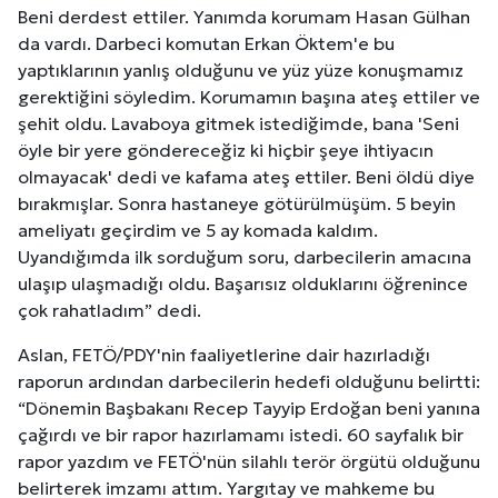
Beni derdest ettiler. Yanımda korumam Hasan Gülhan
da vardı. Darbeci komutan Erkan Öktem'e bu
yaptıklarının yanlış olduğunu ve yüz yüze konuşmamız
gerektiğini söyledim. Korumamın başına ateş ettiler ve
şehit oldu. Lavaboya gitmek istediğimde, bana 'Seni
öyle bir yere göndereceğiz ki hiçbir şeye ihtiyacın
olmayacak' dedi ve kafama ateş ettiler. Beni öldü diye
bırakmışlar. Sonra hastaneye götürülmüşüm. 5 beyin
ameliyatı geçirdim ve 5 ay komada kaldım.
Uyandığımda ilk sorduğum soru, darbecilerin amacına
ulaşıp ulaşmadığı oldu. Başarısız olduklarını öğrenince
çok rahatladım” dedi.
Aslan, FETÖ/PDY'nin faaliyetlerine dair hazırladığı
raporun ardından darbecilerin hedefi olduğunu belirtti:
“Dönemin Başbakanı Recep Tayyip Erdoğan beni yanına
çağırdı ve bir rapor hazırlamamı istedi. 60 sayfalık bir
rapor yazdım ve FETÖ'nün silahlı terör örgütü olduğunu
belirterek imzamı attım. Yargıtay ve mahkeme bu