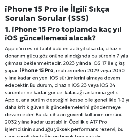
iPhone 15 Pro ile İlgili Sıkça
Sorulan Sorular (SSS)
1. iPhone 15 Pro toplamda kaç yıl
iOS güncellemesi alacak?
Apple'ın resmi taahhüdü en az 5 yıl olsa da, cihazın
donanım gücü göz önüne alındığında bu sürenin 7 yıla
çıkması beklenmektedir. 2023 yılında iOS 17 ile çıkış
yapan
iPhone 15 Pro
, muhtemelen 2029 veya 2030
yılına kadar en yeni iOS sürümlerini almaya devam
edecektir. Bu durum, cihazın iOS 23 veya iOS 24
sürümlerine kadar güncel kalacağı anlamına gelir.
Apple, ana sürüm desteğini kesse bile genellikle 1-2 yıl
daha kritik güvenlik güncellemelerini göndermeye
devam eder. Bu da cihazın güvenli kullanım ömrünü
2032 yılına kadar uzatabilir. Özellikle A17 Pro
işlemcisinin sunduğu yüksek performans rezervi, bu
Site İçi (On-Page) SEO Hizmeti: Web Sitenizin Gör
uzun süreli desteğin en büyük teminatıdır.