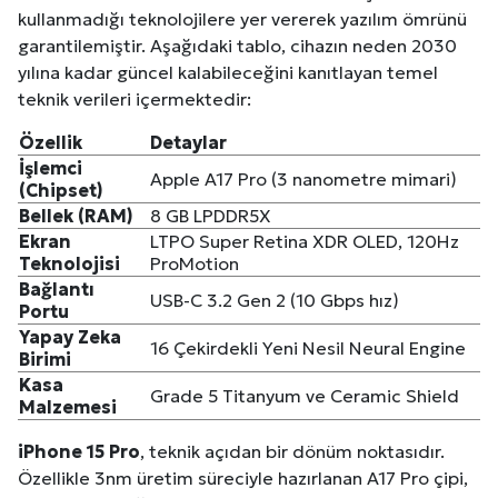
kullanmadığı teknolojilere yer vererek yazılım ömrünü
garantilemiştir. Aşağıdaki tablo, cihazın neden 2030
yılına kadar güncel kalabileceğini kanıtlayan temel
teknik verileri içermektedir:
Özellik
Detaylar
İşlemci
Apple A17 Pro (3 nanometre mimari)
(Chipset)
Bellek (RAM)
8 GB LPDDR5X
Ekran
LTPO Super Retina XDR OLED, 120Hz
Teknolojisi
ProMotion
Bağlantı
USB-C 3.2 Gen 2 (10 Gbps hız)
Portu
Yapay Zeka
16 Çekirdekli Yeni Nesil Neural Engine
Birimi
Kasa
Grade 5 Titanyum ve Ceramic Shield
Malzemesi
iPhone 15 Pro
, teknik açıdan bir dönüm noktasıdır.
Özellikle 3nm üretim süreciyle hazırlanan A17 Pro çipi,