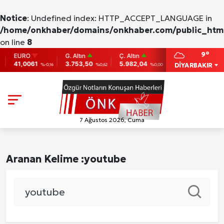
Notice
: Undefined index: HTTP_ACCEPT_LANGUAGE in
/home/onkhaber/domains/onkhaber.com/public_html
on line
8
9°
EURO
G. Altın
Ç. Altın
BIST
BITC
41,0061
3.753,50
5.982,04
9.775
86,9
DİYARBAKIR
%-0,16
%0,62
%0,00
0
7 Ağustos 2026, Cuma
Aranan Kelime :
youtube