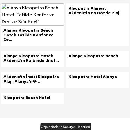
Kleopatra Alanya:
Akdeniz’in En Gözde Plajı
Alanya Kleopatra Beach
Hotel: Tatilde Konfor ve
De...
Site İçi (On-Page) SEO Hizmeti: Web Sitenizin Gör
Alanya Kleopatra Hotel:
Alanya Kleopatra Beach
Kuzu Fileto Seçimi ve Pişirme Önerileri: Yumuşak D
Akdeniz’in Kalbinde Unut...
Dar Tavanlı Alanlar İçin Oval Hava Kanalı Avantajları
Akdeniz’in İncisi Kleopatra
Kleopatra Hotel Alanya
Plajı: Alanya’n�...
Kleopatra Beach Hotel