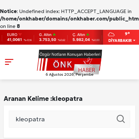
Notice
: Undefined index: HTTP_ACCEPT_LANGUAGE in
/home/onkhaber/domains/onkhaber.com/public_html
on line
8
9°
EURO
G. Altın
Ç. Altın
BIST
BITCO
41,0061
3.753,50
5.982,04
9.775
86,95
DİYARBAKIR
%-0,16
%0,62
%0,00
0
6 Ağustos 2026, Perşembe
Aranan Kelime :
kleopatra