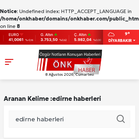
Notice
: Undefined index: HTTP_ACCEPT_LANGUAGE in
/home/onkhaber/domains/onkhaber.com/public_html
on line
8
9°
EURO
G. Altın
Ç. Altın
BIST
BITC
41,0061
3.753,50
5.982,04
9.775
86,9
DİYARBAKIR
%-0,16
%0,62
%0,00
0
8 Ağustos 2026, Cumartesi
Aranan Kelime :
edirne haberleri