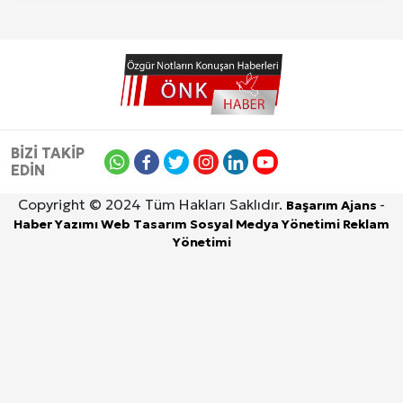
BİZİ TAKİP
EDİN
Copyright © 2024 Tüm Hakları Saklıdır.
-
Başarım Ajans
Haber Yazımı
Web Tasarım
Sosyal Medya Yönetimi
Reklam
Yönetimi
Site İçi (On-Page) SEO Hizmeti: Web Sitenizin Gör
8 Ağustos 2026, Cumartesi
Kuzu Fileto Seçimi ve Pişirme Önerileri: Yumuşak D
Dar Tavanlı Alanlar İçin Oval Hava Kanalı Avantajları