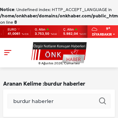
Notice
: Undefined index: HTTP_ACCEPT_LANGUAGE in
/home/onkhaber/domains/onkhaber.com/public_html
on line
8
9°
EURO
G. Altın
Ç. Altın
BIST
BITC
41,0061
3.753,50
5.982,04
9.775
86,9
DİYARBAKIR
5
%-0,16
%0,62
%0,00
0
8 Ağustos 2026, Cumartesi
Aranan Kelime :
burdur haberler