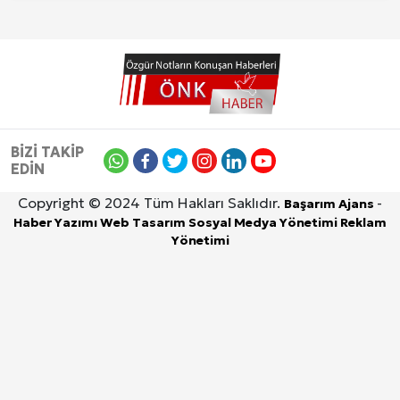
BİZİ TAKİP
EDİN
Copyright © 2024 Tüm Hakları Saklıdır.
-
Başarım Ajans
Haber Yazımı
Web Tasarım
Sosyal Medya Yönetimi
Reklam
Yönetimi
Site İçi (On-Page) SEO Hizmeti: Web Sitenizin Gör
8 Ağustos 2026, Cumartesi
Kuzu Fileto Seçimi ve Pişirme Önerileri: Yumuşak D
Dar Tavanlı Alanlar İçin Oval Hava Kanalı Avantajları