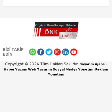
BİZİ TAKİP
EDİN
Copyright © 2024 Tüm Hakları Saklıdır.
-
Başarım Ajans
Haber Yazımı
Web Tasarım
Sosyal Medya Yönetimi
Reklam
Yönetimi
Site İçi (On-Page) SEO Hizmeti: Web Sitenizin Gör
10 Ağustos 2026, Pazartesi
Kuzu Fileto Seçimi ve Pişirme Önerileri: Yumuşak D