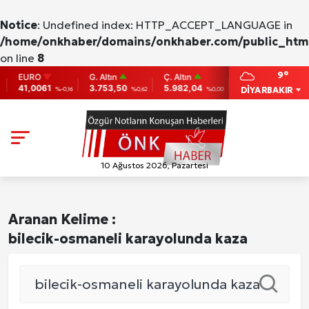
Notice
: Undefined index: HTTP_ACCEPT_LANGUAGE in
/home/onkhaber/domains/onkhaber.com/public_html
on line
8
9°
EURO
G. Altın
Ç. Altın
BIST
BITC
41,0061
3.753,50
5.982,04
9.775
86,9
DİYARBAKIR
%-0,16
%0,62
%0,00
0
10 Ağustos 2026, Pazartesi
Aranan Kelime :
bilecik-osmaneli karayolunda kaza