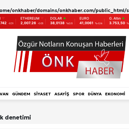
ome/onkhaber/domains/onkhaber.com/public_html/s
ETHEREUM
DOLAR
EURO
G. Altın
42
2,007.26
38,0138
41,0061
3.753,50
-0.31
-0.05
%0,15
%-0,16
%0,6
L HABER-RÖPORTAJ
TOPLUM-YAŞAM
KADIN
LVAN
GÜNDEM
SİYASET
ASAYİŞ
SPOR
DÜNYA
EKONOMİ
ri
ik denetimi