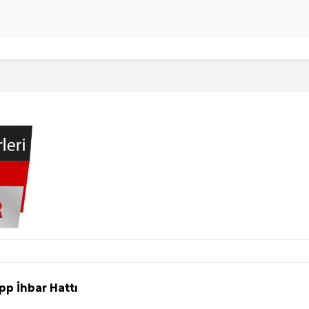
 Seçimi, Fiyatları ve İdeal Erkek Yurdu İmkânları
Web Sitenizin Görünmeyen Gücü
erileri: Yumuşak Dokuyu Korumak
analı Avantajları
lara Veda Etmeye Gerçekten Hazır Mıyız?
Künye
işmeleri: onkhaber.com ile Yerel Haberciliğin Gücü
p İhbar Hattı