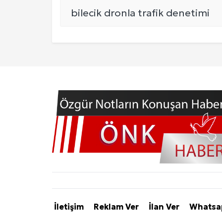
EKONOMİ
Ankara Yurtlar Rehberi: Ankara Yurt
DÜNYA
Site İçi (On-Page) SEO Hizmeti: 
Kuzu Fileto Seçimi ve Pişirme Ön
SPOR
Dar Tavanlı Alanlar İçin Oval Hava K
Telefonlar Tarih Mi Oluyor: Ekran
Yerel Haberler
Diyarbakır Haber ve Son Dakika Gel
İletişim
Reklam Ver
İlan Ver
Whatsap