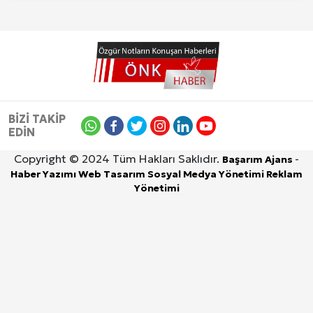
BİZİ TAKİP
EDİN
Copyright © 2024 Tüm Hakları Saklıdır.
-
Başarım Ajans
Haber Yazımı
Web Tasarım
Sosyal Medya Yönetimi
Reklam
Yönetimi
Site İçi (On-Page) SEO Hizmeti: Web Sitenizin Gör
6 Ağustos 2026, Perşembe
Kuzu Fileto Seçimi ve Pişirme Önerileri: Yumuşak D
Dar Tavanlı Alanlar İçin Oval Hava Kanalı Avantajları