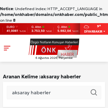
Notice
: Undefined index: HTTP_ACCEPT_LANGUAGE in
/home/onkhaber/domains/onkhaber.com/public_html
on line
8
9°
EURO
G. Altın
Ç. Altın
BIST
BITC
41,0061
3.753,50
5.982,04
9.775
86,9
DİYARBAKIR
%-0,16
%0,62
%0,00
0
6 Ağustos 2026, Perşembe
Aranan Kelime :
aksaray haberler